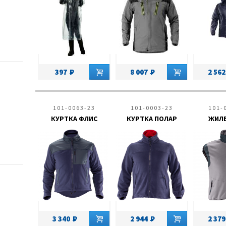
о 20 %
ностям
ым и другим поверхностям
хностям
00 Дж
397
8 007
2 562
 Дж
101-0063-23
101-0003-23
101-
КУРТКА ФЛИС
КУРТКА ПОЛАР
ЖИЛЕ
3 340
2 944
2 379