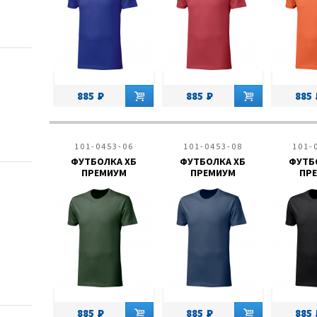
885
885
885
101-0453-06
101-0453-08
101-
ФУТБОЛКА ХБ
ФУТБОЛКА ХБ
ФУТБ
ПРЕМИУМ
ПРЕМИУМ
ПР
885
885
885