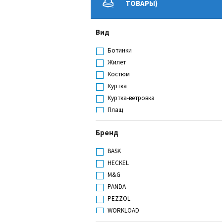
ТОВАРЫ)
Вид
Ботинки
Жилет
Костюм
Куртка
Куртка-ветровка
Плащ
Полуботинки
Бренд
Сандалии
Сапоги
BASK
Термобелье
HECKEL
Толстовка
M&G
Футболка
PANDA
Шапка
PEZZOL
WORKLOAD