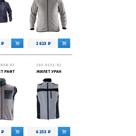
2 623
0058-07
103-0133-01
Т РАФТ
ЖИЛЕТ УРАН
6 253