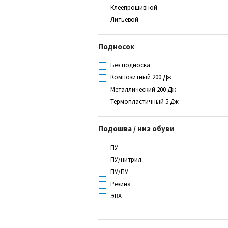
Клеепрошивной
Литьевой
Подносок
Без подноска
Композитный 200 Дж
Металлический 200 Дж
Термопластичный 5 Дж
Подошва / низ обуви
ПУ
ПУ/нитрил
ПУ/ПУ
Резина
ЭВА