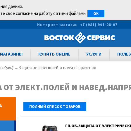
ения данных.
те свое согласие на работу с этими файлами.
OK
0
Интернет-магазин
+7 (981) 991-08-07
МАГАЗИНЫ
КУПИТЬ ONLINE
УСЛУГИ
ПОЛЕЗ
я обувь)
→
Защита от элект.полей и навед.напряжения
 ОТ ЭЛЕКТ.ПОЛЕЙ И НАВЕД.НАП
А
ПОЛНЫЙ СПИСОК ТОВАРОВ
ГП.ОБ.ЗАЩИТА ОТ ЭЛЕКТРИЧЕСК