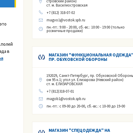
стровский район)
ст. м. Василеостровская
+7 (812) 318-07-02
magvo1@vostok.spb.ru
это
пн.-пт.: 9:00 - 20:00, сб.-вс.: 10:00 - 19:00 (только
розничные продажи)
т.полей
ада в
МАГАЗИН "ФУНКЦИОНАЛЬНАЯ ОДЕЖДА"
ел
ПР. ОБУХОВСКОЙ ОБОРОНЫ
192029, Санкт-Петербург, пр. Обуховской Обороны
ом 95 к.1; угол ул. Елизарова (Невский район)
ст. м. ЕЛИЗАРОВСКАЯ
+7 (812)318-07-01
magob1@vostok.spb.ru
пн.-пт.
: с 09-00 до 20-00,
сб.-вс.
: с 10-00 до 19-00
МАГАЗИН "СПЕЦОДЕЖДА" НА