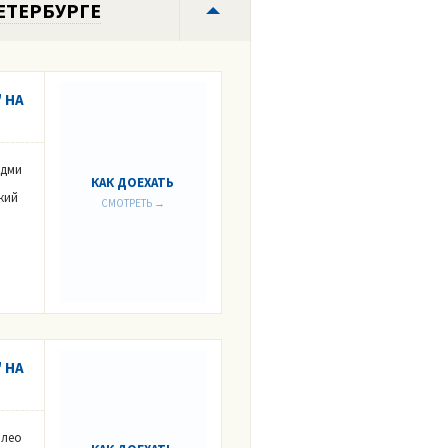
ЕТЕРБУРГЕ
 НА
Адми
КАК ДОЕХАТЬ
кий
СМОТРЕТЬ →
 НА
илео