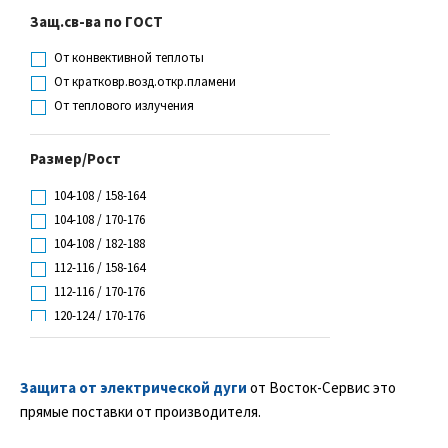
Защ.св-ва по ГОСТ
От конвективной теплоты
От кратковр.возд.откр.пламени
От теплового излучения
Размер/Рост
104-108 / 158-164
104-108 / 170-176
104-108 / 182-188
112-116 / 158-164
112-116 / 170-176
120-124 / 170-176
80-84 / 158-164
80-84 / 170-176
Защита от электрической дуги
от Восток-Сервис это
88-92 / 158-164
прямые поставки от производителя.
88-92 / 170-176
96-100 / 158-164