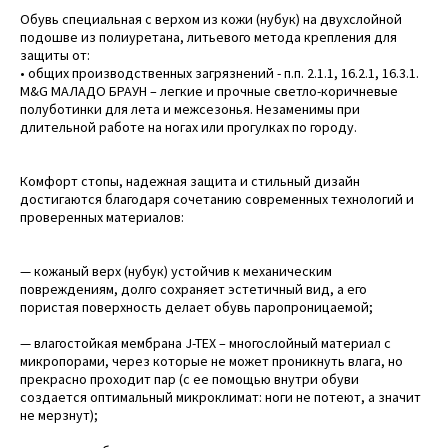
Обувь специальная с верхом из кожи (нубук) на двухслойной
подошве из полиуретана, литьевого метода крепления для
защиты от:
• общих производственных загрязнений - п.п. 2.1.1, 16.2.1, 16.3.1.
M&G МАЛАДО БРАУН – легкие и прочные светло-коричневые
полуботинки для лета и межсезонья. Незаменимы при
длительной работе на ногах или прогулках по городу.
Комфорт стопы, надежная защита и стильный дизайн
достигаются благодаря сочетанию современных технологий и
проверенных материалов:
— кожаный верх (нубук) устойчив к механическим
повреждениям, долго сохраняет эстетичный вид, а его
пористая поверхность делает обувь паропроницаемой;
— влагостойкая мембрана J-TEX – многослойный материал с
микропорами, через которые не может проникнуть влага, но
прекрасно проходит пар (с ее помощью внутри обуви
создается оптимальный микроклимат: ноги не потеют, а значит
не мерзнут);