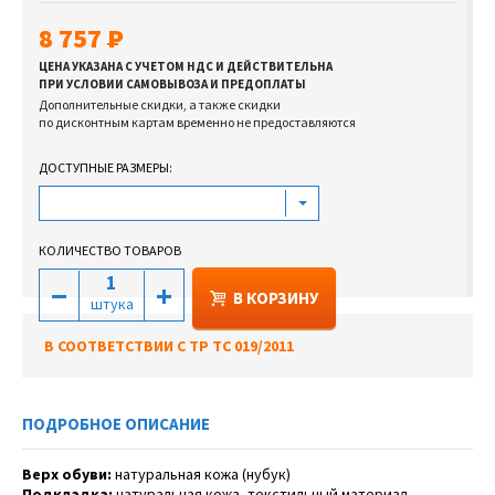
8 757
ЦЕНА УКАЗАНА С УЧЕТОМ НДС И ДЕЙСТВИТЕЛЬНА
ПРИ УСЛОВИИ САМОВЫВОЗА И ПРЕДОПЛАТЫ
Дополнительные скидки, а также скидки
по дисконтным картам временно не предоставляются
ДОСТУПНЫЕ РАЗМЕРЫ:
КОЛИЧЕСТВО ТОВАРОВ
В КОРЗИНУ
штука
В СООТВЕТСТВИИ С ТР ТС 019/2011
ПОДРОБНОЕ ОПИСАНИЕ
Верх обуви:
натуральная кожа (нубук)
Подкладка:
натуральная кожа, текстильный материал