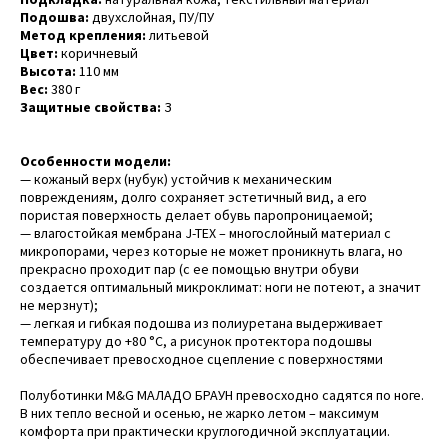
Подошва:
двухслойная, ПУ/ПУ
Метод крепления:
литьевой
Цвет:
коричневый
Высота:
110 мм
Вес:
380 г
Защитные свойства:
З
Особенности модели:
— кожаный верх (нубук) устойчив к механическим
повреждениям, долго сохраняет эстетичный вид, а его
пористая поверхность делает обувь паропроницаемой;
— влагостойкая мембрана J-TEX – многослойный материал с
микропорами, через которые не может проникнуть влага, но
прекрасно проходит пар (с ее помощью внутри обуви
создается оптимальный микроклимат: ноги не потеют, а значит
не мерзнут);
— легкая и гибкая подошва из полиуретана выдерживает
температуру до +80 °С, а рисунок протектора подошвы
обеспечивает превосходное сцепление с поверхностями
Полуботинки M&G МАЛАДО БРАУН превосходно садятся по ноге.
В них тепло весной и осенью, не жарко летом – максимум
комфорта при практически круглогодичной эксплуатации.