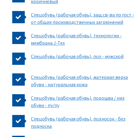
коричневый
Спецобувь (рабочая обувь), защ.св-ва по гост -
от общих производственных загрязнений
Спецобувь (рабочая обувь), технологии -
мембрана J-Tex
Спецобувь (рабочая обувь), пол - мужской
Спецобувь (рабочая обувь), материал верха
обуви - натуральная кожа
Спецобувь (рабочая обувь), подошва / низ
обуви - пу/пу
Спецобувь (рабочая обувь), подносок - без
подноска