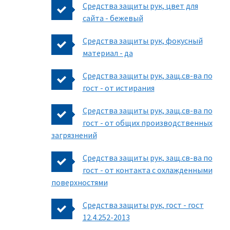
Средства защиты рук, цвет для
сайта - бежевый
Средства защиты рук, фокусный
материал - да
Средства защиты рук, защ.св-ва по
гост - от истирания
Средства защиты рук, защ.св-ва по
гост - от общих производственных
загрязнений
Средства защиты рук, защ.св-ва по
гост - от контакта с охлажденными
поверхностями
Средства защиты рук, гост - гост
12.4.252-2013