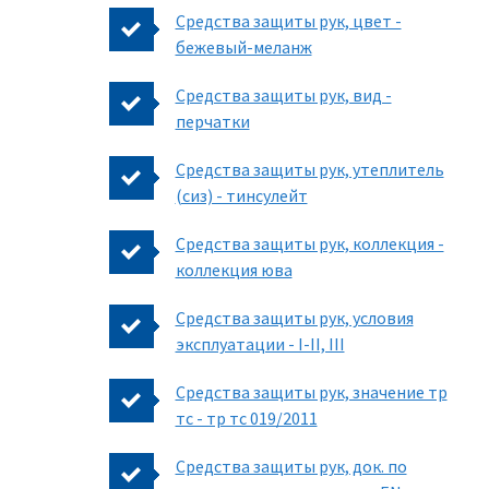
Средства защиты рук, цвет -
бежевый-меланж
Средства защиты рук, вид -
перчатки
Средства защиты рук, утеплитель
(сиз) - тинсулейт
Средства защиты рук, коллекция -
коллекция юва
Средства защиты рук, условия
эксплуатации - I-II, III
Средства защиты рук, значение тр
тс - тр тс 019/2011
Средства защиты рук, док. по