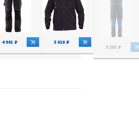
4 941
5 010
5 285