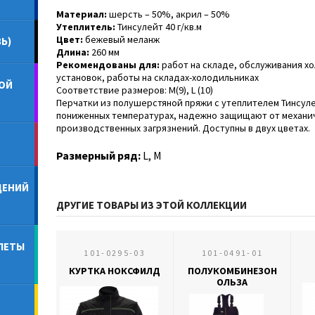
Материал:
шерсть – 50%, акрил – 50%
Утеплитель:
Тинсулейт 40 г/кв.м
Цвет:
бежевый меланж
Ь)
Длина:
260 мм
Рекомендованы для:
работ на складе, обслуживания х
установок, работы на складах-холодильниках
ОЙ
Соответствие размеров: M(9), L (10)
Перчатки из полушерстяной пряжи с утеплителем Тинсул
пониженных температурах, надежно защищают от механи
производственных загрязнений. Доступны в двух цветах.
Размерный ряд:
L, M
ДЕНИЙ
ДРУГИЕ ТОВАРЫ ИЗ ЭТОЙ КОЛЛЕКЦИИ
ЛЕТЫ
101-0295-03
101-0491-01
КУРТКА НОКСФИЛД
ПОЛУКОМБИНЕЗОН
ОЛЬЗА