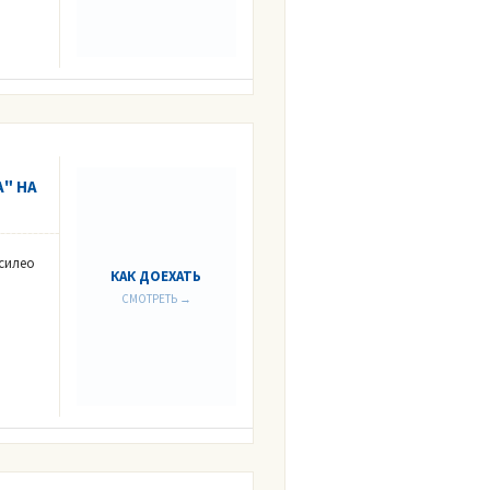
" НА
асилео
КАК ДОЕХАТЬ
СМОТРЕТЬ →