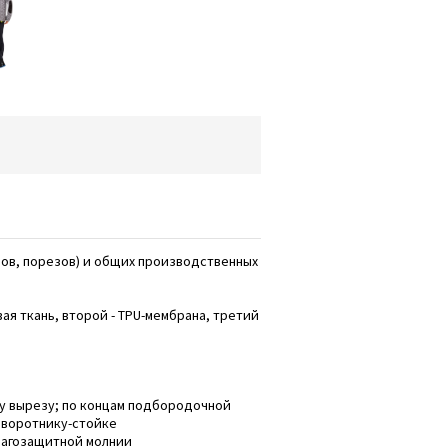
лов, порезов) и общих производственных
я ткань, второй - TPU-мембрана, третий
му вырезу; по концам подбородочной
 воротнику-стойке
влагозащитной молнии