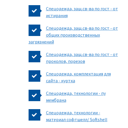
Спецодежда, защ.св-ва по гост - от
истирания
Спецодежда, защ.св-ва по гост - от
общих производственных
загрязнений
Спецодежда, защ.св-ва по гост - от
проколов, порезов
Спецодежда, комплектация для
сайта - куртка
Спецодежда, технологии - пу
мембрана
Спецодежда, технологии -
материал софтшелл/ Softshell