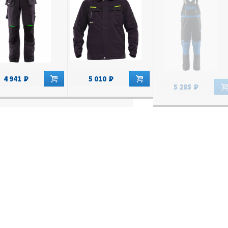
4 941
5 010
5 285