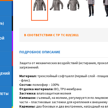
Ь)
В СООТВЕТСТВИИ С ТР ТС 019/2011
ОЙ
ПОДРОБНОЕ ОПИСАНИЕ
Защита от механических воздействий (истирания, проко
загрязнений.
ДЕНИЙ
Материал:
трехслойный софтшелл (первый слой - плащева
- флис).
Состав:
полиэфир – 100%
Отделка материала:
ВО, TPU-мембрана
Застежка:
влагозащитная молния
ЛЕТЫ
Капюшон:
съемный, на молнии, регулируется по лицево
части – пластиковые застежки для крепления к внешнему
Карманы:
два боковых и два внутренних, нагрудный на 