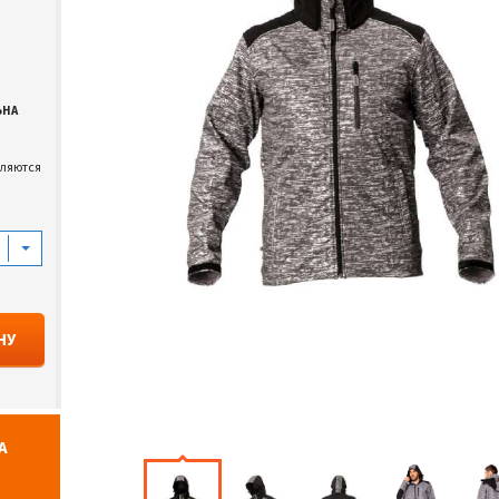
ЬНА
вляются
НУ
А