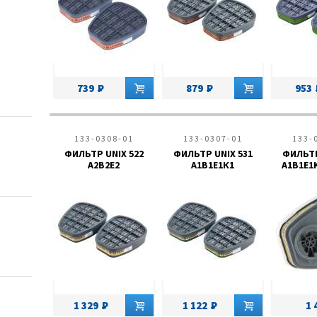
739
879
953
133-0308-01
133-0307-01
133-
ФИЛЬТР UNIX 522
ФИЛЬТР UNIX 531
ФИЛЬТР
A2B2E2
А1В1Е1К1
A1B1E1
ействия
низмов): грибов (средства с противогрибковым (фунгицидным) дейст
 и паукообразных (клещей): репеллентные средства
1 329
1 122
1 