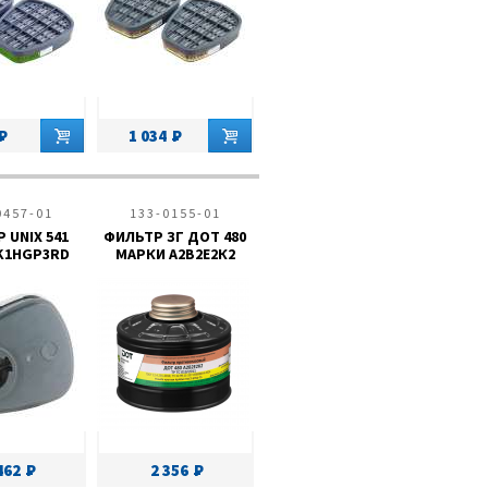
1 034
0457-01
133-0155-01
 UNIX 541
ФИЛЬТР ЗГ ДОТ 480
K1HGP3RD
МАРКИ А2В2Е2К2
462
2 356