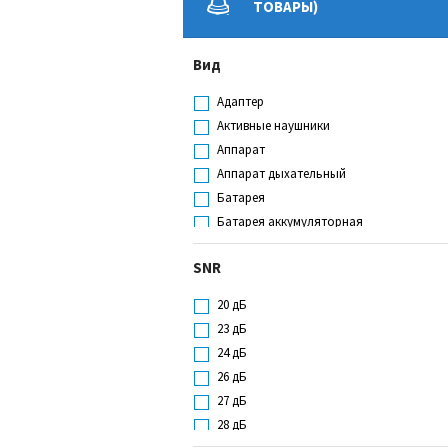
ТОВАРЫ)
Вид
Адаптер
Активные наушники
Аппарат
Аппарат дыхательный
Батарея
Батарея аккумуляторная
Блок
SNR
Вкладыши противошумные
Газоанализатор
20 дБ
Гель
23 дБ
Держатель
24 дБ
Держатель (уп)
26 дБ
Держатель предфильтра
27 дБ
Держатель предфильтра (пар)
28 дБ
Диспенсер для вкладышей