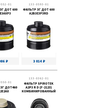
0552-01
133-0593-01
ЗГ ДОТ 600
ФИЛЬТР ЗГ ДОТ 600
Е3АХР3
А2В3Е3Р3RD
086
3 014
133-0362-01
0550-01
ФИЛЬТР SPIROTEK
ЗГ ДОТ460
A2P3 R D (F-2123)
2Е2АХ
КОМБИНИРОВАННЫЙ