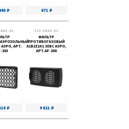
440
671
0462-01
133-0460-01
ЛЬТР
ФИЛЬТР
АЭРОЗОЛЬНЫЙ
ПРОТИВОГАЗОВЫЙ
 АЭРО, АРТ.
A1B1E1К1 ЗЕВС АЭРО,
-203
АРТ.AF-200
614
9 821