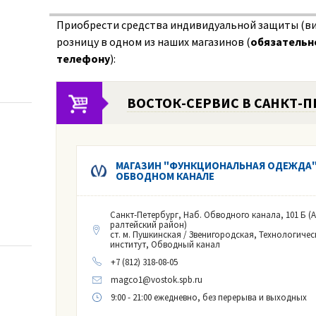
Приобрести средства индивидуальной защиты (ви
розницу в одном из наших магазинов (
обязательно
ий
телефону
):
оздухе рабочей зоны (а также пыль, туман, дым)
ВОСТОК-СЕРВИС В САНКТ-П
уги
МАГАЗИН "ФУНКЦИОНАЛЬНАЯ ОДЕЖДА"
ОБВОДНОМ КАНАЛЕ
еды:от воздействия ультрафиолетового излучения диапазонов A, B,
Санкт-Петербург, Наб. Обводного канала, 101 Б (
анные)
ралтейский район)
ст. м. Пушкинская / Звенигородская, Технологичес
институт, Обводный канал
 неустойчивых загрязнений
+7 (812) 318-08-05
ивых загрязнений
magco1@vostok.spb.ru
грязнений
9:00 - 21:00 ежедневно, без перерыва и выходных
ивающего) типа