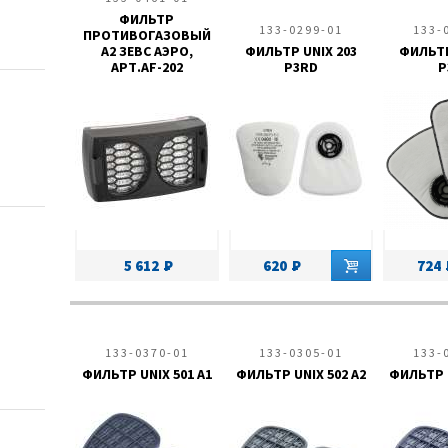
ФИЛЬТР
133-0299-01
133-
ПРОТИВОГАЗОВЫЙ
А2 ЗЕВС АЭРО,
ФИЛЬТР UNIX 203
ФИЛЬТР
АРТ.AF-202
P3RD
P
5 612
620
724
133-0370-01
133-0305-01
133-
ФИЛЬТР UNIX 501 A1
ФИЛЬТР UNIX 502 A2
ФИЛЬТР U