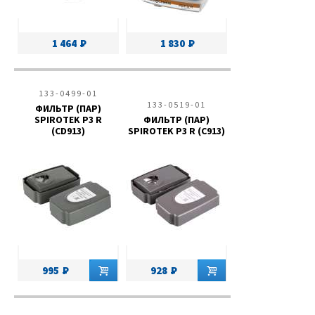
1 464
1 830
133-0499-01
133-0519-01
ФИЛЬТР (ПАР)
SPIROTEK P3 R
ФИЛЬТР (ПАР)
(CD913)
SPIROTEK P3 R (C913)
995
928