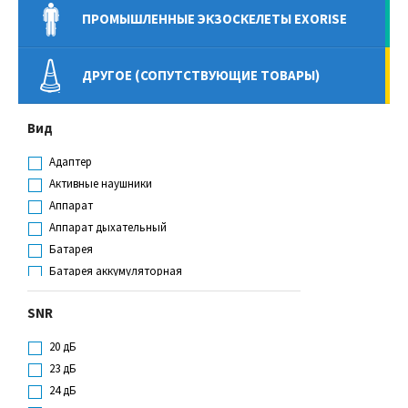
ПРОМЫШЛЕННЫЕ ЭКЗОСКЕЛЕТЫ EXORISE
ДРУГОЕ (СОПУТСТВУЮЩИЕ ТОВАРЫ)
Вид
Адаптер
Активные наушники
Аппарат
Аппарат дыхательный
Батарея
Батарея аккумуляторная
Блок
SNR
Вкладыши противошумные
Газоанализатор
20 дБ
Гель
23 дБ
Держатель
24 дБ
Держатель (уп)