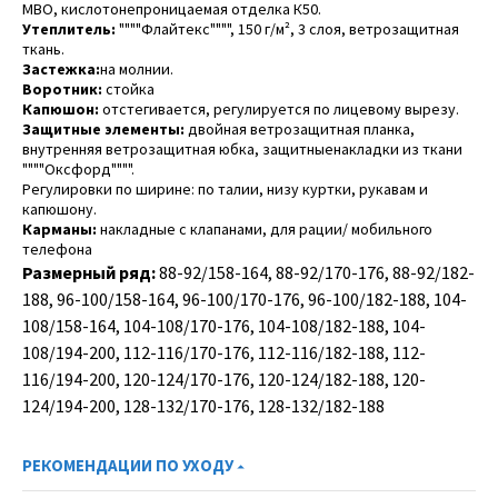
МВО, кислотонепроницаемая отделка К50.
Утеплитель:
""""Флайтекс"""", 150 г/м², 3 слоя, ветрозащитная
ткань.
Застежка:
на молнии.
Воротник:
стойка
Капюшон:
отстегивается, регулируется по лицевому вырезу.
Защитные элементы:
двойная ветрозащитная планка,
внутренняя ветрозащитная юбка, защитныенакладки из ткани
""""Оксфорд"""".
Регулировки по ширине: по талии, низу куртки, рукавам и
капюшону.
Карманы:
накладные с клапанами, для рации/ мобильного
телефона
Размерный ряд:
88-92/158-164, 88-92/170-176, 88-92/182-
188, 96-100/158-164, 96-100/170-176, 96-100/182-188, 104-
108/158-164, 104-108/170-176, 104-108/182-188, 104-
108/194-200, 112-116/170-176, 112-116/182-188, 112-
116/194-200, 120-124/170-176, 120-124/182-188, 120-
124/194-200, 128-132/170-176, 128-132/182-188
РЕКОМЕНДАЦИИ ПО УХОДУ