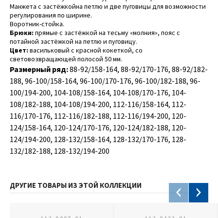
Манжета с застёжкойна петлю и две пуговицы для возможности
регулирования по ширине.
Воротник-стойка.
Брюки:
прямые с застёжкой на тесьму «молния», пояс с
потайной застёжкой на петлю и пуговицу.
Цвет:
васильковый с красной кокеткой, со
световозвращающей полосой 50 мм.
Размерный ряд:
88-92/158-164, 88-92/170-176, 88-92/182-
188, 96-100/158-164, 96-100/170-176, 96-100/182-188, 96-
100/194-200, 104-108/158-164, 104-108/170-176, 104-
108/182-188, 104-108/194-200, 112-116/158-164, 112-
116/170-176, 112-116/182-188, 112-116/194-200, 120-
124/158-164, 120-124/170-176, 120-124/182-188, 120-
124/194-200, 128-132/158-164, 128-132/170-176, 128-
132/182-188, 128-132/194-200
ДРУГИЕ ТОВАРЫ ИЗ ЭТОЙ КОЛЛЕКЦИИ