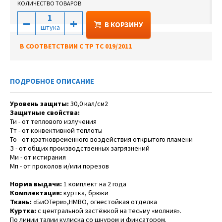
КОЛИЧЕСТВО ТОВАРОВ
В КОРЗИНУ
штука
В СООТВЕТСТВИИ С ТР ТС 019/2011
ПОДРОБНОЕ ОПИСАНИЕ
Уровень защиты:
30,0 кал/см2
Защитные свойства:
Ти - от теплового излучения
Тт - от конвективной теплоты
То - от кратковременного воздействия открытого пламени
З - от общих производственных загрязнений
Ми - от истирания
Мп - от проколов и/или порезов
Норма выдачи:
1 комплект на 2 года
Комплектация:
куртка, брюки
Ткань:
«БиОТерм»,НМВО, огнестойкая отделка
Куртка:
с центральной застёжкой на тесьму «молния».
По линии талии кулиска со шнуром и фиксатором.