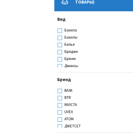
ТОВАРЫ)
Вид
Бахила
Бахилы
Белье
Бриджи
Брюки
Джинсы
Жилет
Бренд
Жилет сигнальный
Кальсоны
BASK
Кепка
BTR
Кепка-жокейка
INVICTA
Колпак
UVEX
Комбинезон
АТОМ
Комплект
ДЖЕТСЕТ
Костюм