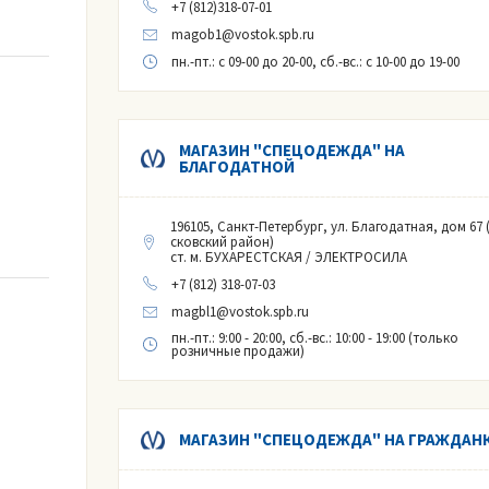
+7 (812)318-07-01
magob1@vostok.spb.ru
пн.-пт.
: с 09-00 до 20-00,
сб.-вс.
: с 10-00 до 19-00
МАГАЗИН "СПЕЦОДЕЖДА" НА
БЛАГОДАТНОЙ
196105, Санкт-Петербург, ул. Благодатная, дом 67 
сковский район)
ых фракций
ст. м. БУХАРЕСТСКАЯ / ЭЛЕКТРОСИЛА
ий
+7 (812) 318-07-03
magbl1@vostok.spb.ru
пн.-пт.: 9:00 - 20:00, сб.-вс.: 10:00 - 19:00 (только
розничные продажи)
етра
веденного напряжения
МАГАЗИН "СПЕЦОДЕЖДА" НА ГРАЖДАН
тра