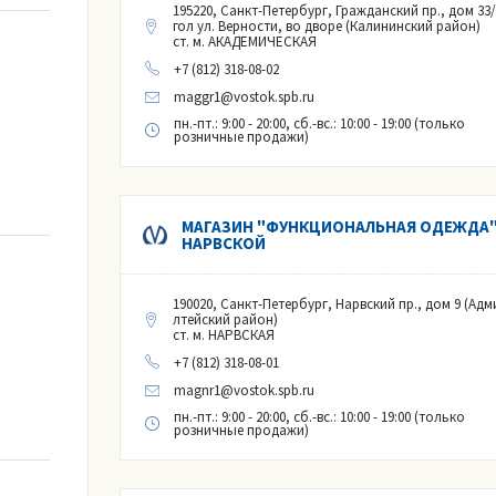
195220, Санкт-Петербург, Гражданский пр., дом 33/
ее 80 %
гол ул. Верности, во дворе (Калининский район)
ст. м. АКАДЕМИЧЕСКАЯ
более 50 %
+7 (812) 318-08-02
более 80 %
maggr1@vostok.spb.ru
ыше 20 %
пн.-пт.: 9:00 - 20:00, сб.-вс.: 10:00 - 19:00 (только
ыше 20% (по гидроокиси натрия 40%)
розничные продажи)
о 20 %
МАГАЗИН "ФУНКЦИОНАЛЬНАЯ ОДЕЖДА"
уги
НАРВСКОЙ
й частоты
190020, Санкт-Петербург, Нарвский пр., дом 9 (Адм
лтейский район)
ст. м. НАРВСКАЯ
+7 (812) 318-08-01
magnr1@vostok.spb.ru
пн.-пт.: 9:00 - 20:00, сб.-вс.: 10:00 - 19:00 (только
розничные продажи)