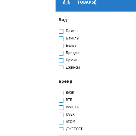
ТОВАРЫ)
Вид
Бахила
Бахилы
Белье
Бриджи
Брюки
Джинсы
Жилет
Бренд
Жилет сигнальный
Кальсоны
BASK
Кепка
BTR
Кепка-жокейка
INVICTA
Колпак
UVEX
Комбинезон
АТОМ
Комплект
ДЖЕТСЕТ
Костюм