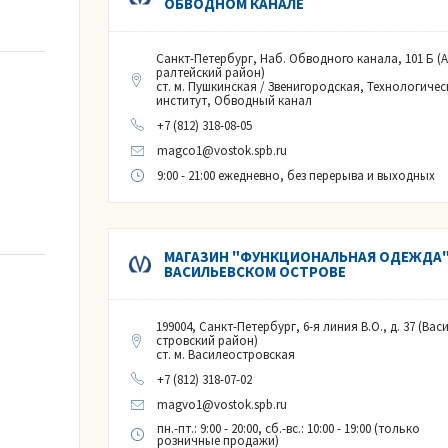
ОБВОДНОМ КАНАЛЕ
Санкт-Петербург, Наб. Обводного канала, 101 Б (
ралтейский район)
ст. м. Пушкинская / Звенигородская, Технологичес
институт, Обводный канал
+7 (812) 318-08-05
magco1@vostok.spb.ru
9:00 - 21:00 ежедневно, без перерыва и выходных
ых фракций
ий
МАГАЗИН "ФУНКЦИОНАЛЬНАЯ ОДЕЖДА"
ВАСИЛЬЕВСКОМ ОСТРОВЕ
199004, Санкт-Петербург, 6-я линия В.О., д. 37 (Вас
стровский район)
етра
ст. м. Василеостровская
веденного напряжения
+7 (812) 318-07-02
magvo1@vostok.spb.ru
пн.-пт.: 9:00 - 20:00, сб.-вс.: 10:00 - 19:00 (только
розничные продажи)
тра