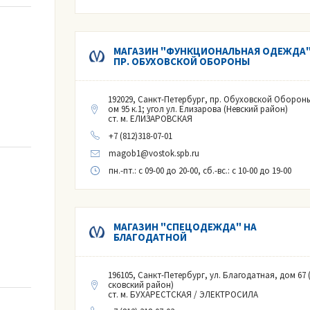
ее 80 %
более 50 %
более 80 %
МАГАЗИН "ФУНКЦИОНАЛЬНАЯ ОДЕЖДА"
ПР. ОБУХОВСКОЙ ОБОРОНЫ
ыше 20 %
ыше 20% (по гидроокиси натрия 40%)
о 20 %
192029, Санкт-Петербург, пр. Обуховской Обороны
ом 95 к.1; угол ул. Елизарова (Невский район)
ст. м. ЕЛИЗАРОВСКАЯ
+7 (812)318-07-01
уги
magob1@vostok.spb.ru
й частоты
пн.-пт.
: с 09-00 до 20-00,
сб.-вс.
: с 10-00 до 19-00
МАГАЗИН "СПЕЦОДЕЖДА" НА
БЛАГОДАТНОЙ
196105, Санкт-Петербург, ул. Благодатная, дом 67 
сковский район)
ст. м. БУХАРЕСТСКАЯ / ЭЛЕКТРОСИЛА