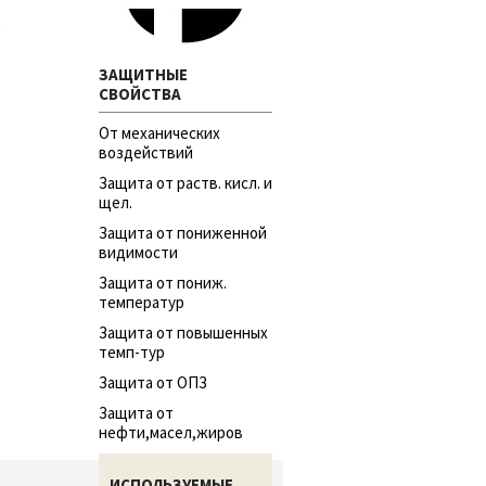
ЗАЩИТНЫЕ
СВОЙСТВА
От механических
воздействий
Защита от раств. кисл. и
щел.
Защита от пониженной
видимости
Защита от пониж.
температур
Защита от повышенных
темп-тур
Защита от ОПЗ
Защита от
нефти,масел,жиров
ИСПОЛЬЗУЕМЫЕ