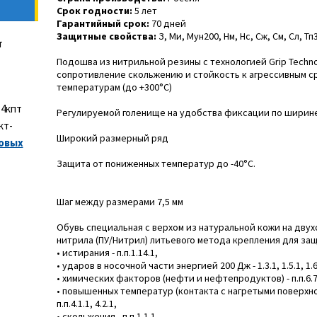
Срок годности:
5 лет
Гарантийный срок:
70 дней
Защитные свойства:
З, Ми, Мун200, Нм, Нс, Сж, См, Сл, Тп
т
Подошва из нитрильной резины с технологией Grip Techn
сопротивление скольжению и стойкость к агрессивным с
температурам (до +300°C)
 4кпт
Регулируемой голенище на удобства фиксации по ширине
кт-
Широкий размерный ряд
овых
Защита от пониженных температур до -40°С.
Шаг между размерами 7,5 мм
Обувь специальная с верхом из натуральной кожи на дву
нитрила (ПУ/Нитрил) литьевого метода крепления для защ
• истирания - п.п.1.14.1,
• ударов в носочной части энергией 200 Дж - 1.3.1, 1.5.1, 1.6.1
• химических факторов (нефти и нефтепродуктов) - п.п.6.7
• повышенных температур (контакта с нагретыми поверхнос
п.п.4.1.1, 4.2.1,
• скольжения - п.п.1.1.1,