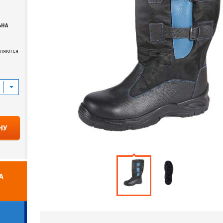
ЬНА
вляются
НУ
А