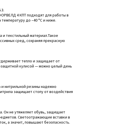
.3.
 ФОРВЕЛД 4 КПТ подходят для работы в
 температуру до –40 °C и ниже.
а и текстильный материал.Такое
ессивных сред, сохраняя прекрасную
удерживает тепло и защищает от
гозащитной кулисой — можно целый день
а и нитрильной резины надежно
нитрила защищает стопу от воздействия
а. Он не утяжеляет обувь, защищает
 предметов. Светоотражающие вставки в
ок, а значит, повышают безопасность.