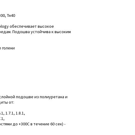
300, Тн40
ology обеспечивает высокое
редам. Подошва устойчива к высоким
 голени
хслойной подошве из полиуретана и
иты от:
, 1.7.1, 1.8.1,
.1,
тями до +300С в течение 60 сек) -