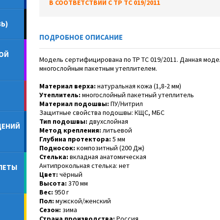
В СООТВЕТСТВИИ С ТР ТС 019/2011
Ь)
ПОДРОБНОЕ ОПИСАНИЕ
ОЙ
Модель сертифицирована по ТР ТС 019/2011. Данная моде
многослойным пакетным утеплителем.
Материал верха:
натуральная кожа (1,8-2 мм)
Утеплитель:
многослойный пакетный утеплитель
Материал подошвы:
ПУ/Нитрил
Защитные свойства подошвы: КЩС, МБС
Тип подошвы:
двухслойная
ДЕНИЙ
Метод крепления:
литьевой
Глубина протектора:
5 мм
Подносок:
композитный (200 Дж)
Стелька:
вкладная анатомическая
Антипрокольная стелька: нет
ЛЕТЫ
Цвет:
чёрный
Высота:
370 мм
Вес:
950 г
Пол:
мужской/женский
Сезон:
зима
Страна производства:
Россия