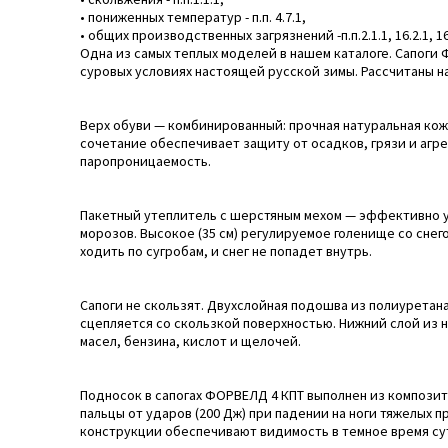
• пониженных температур - п.п. 4.7.1,
• общих производственных загрязнений -п.п.2.1.1, 16.2.1, 16
Одна из самых теплых моделей в нашем каталоге. Сапоги
суровых условиях настоящей русской зимы. Рассчитаны на
Верх обуви — комбинированный: прочная натуральная кож
сочетание обеспечивает защиту от осадков, грязи и агр
паропроницаемость.
Пакетный утеплитель с шерстяным мехом — эффективно 
морозов. Высокое (35 см) регулируемое голенище со сне
ходить по сугробам, и снег не попадет внутрь.
Сапоги не скользят. Двухслойная подошва из полиуретан
сцепляется со скользкой поверхностью. Нижний слой из 
масел, бензина, кислот и щелочей.
Подносок в сапогах ФОРВЕЛД 4 КПТ выполнен из композит
пальцы от ударов (200 Дж) при падении на ноги тяжелых
конструкции обеспечивают видимость в темное время сут