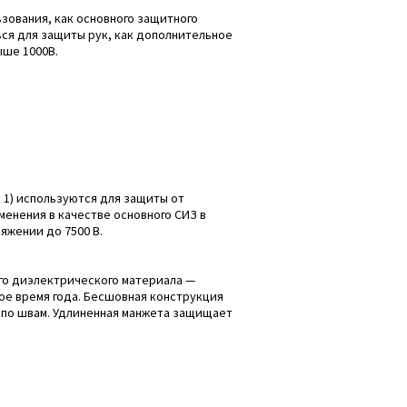
зования, как основного защитного
ься для защиты рук, как дополнительное
ыше 1000В.
1) используются для защиты от
менения в качестве основного СИЗ в
яжении до 7500 В.
о диэлектрического материала —
ное время года. Бесшовная конструкция
 по швам. Удлиненная манжета защищает