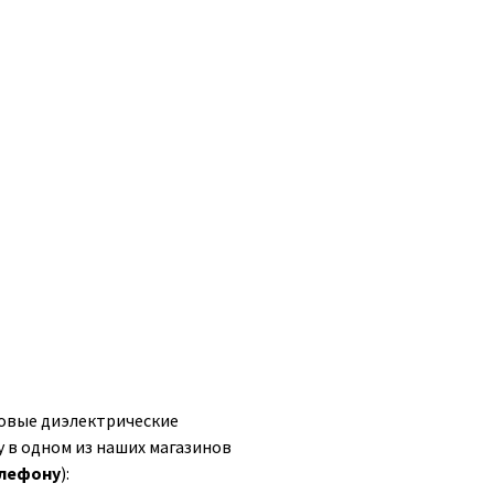
овые диэлектрические
у в одном из наших магазинов
елефону
):