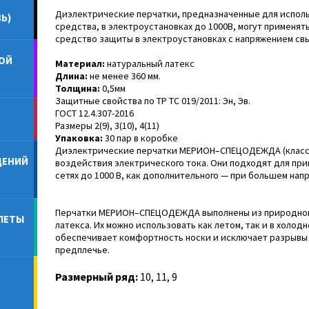
Диэлектрические перчатки, предназначенные для исполь
Ь)
средства, в электроустановках до 1000В, могут применят
средство защиты в электроустановках с напряжением св
ОЙ
Материал:
натуральный латекс
Длина:
не менее 360 мм.
Толщина:
0,5мм
Защитные свойства по ТР ТС 019/2011: Эн, Эв.
ГОСТ 12.4.307-2016
Размеры 2(9), 3(10), 4(11)
Упаковка:
30 пар в коробке
Диэлектрические перчатки МЕРИОН–СПЕЦОДЕЖДА (класс 
ДЕНИЙ
воздействия электрического тока. Они подходят для при
сетях до 1000 В, как дополнительного — при большем напр
Перчатки МЕРИОН–СПЕЦОДЕЖДА выполнены из природног
ЛЕТЫ
латекса. Их можно использовать как летом, так и в холод
обеспечивает комфортность носки и исключает разрывы
предплечье.
Размерный ряд:
10, 11, 9