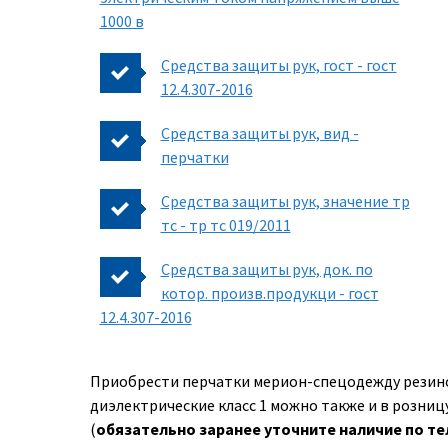
1000 в
Средства защиты рук, гост - гост
12.4.307-2016
Средства защиты рук, вид -
перчатки
Средства защиты рук, значение тр
тс - тр тс 019/2011
Средства защиты рук, док. по
котор. произв.продукци - гост
12.4.307-2016
Приобрести перчатки мерион-спецодежду резин
диэлектрические класс 1 можно также и в розниц
(
обязательно заранее уточните наличие по т