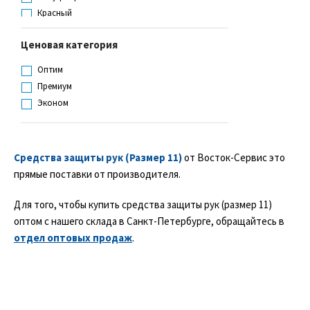
Оранжевый с синим
Красный
Серый
Оранжевый
Серый с желтым
Ценовая категория
Серый
Синий
Синий
Оптим
Темно-серый меланж
Черный
Премиум
Темно-синий
Эконом
Черный
Черный с синим
Средства защиты рук (Размер 11)
от Восток-Сервис это
прямые поставки от производителя.
Для того, чтобы купить средства защиты рук (размер 11)
оптом с нашего склада в Санкт-Петербурге, обращайтесь в
отдел оптовых продаж
.