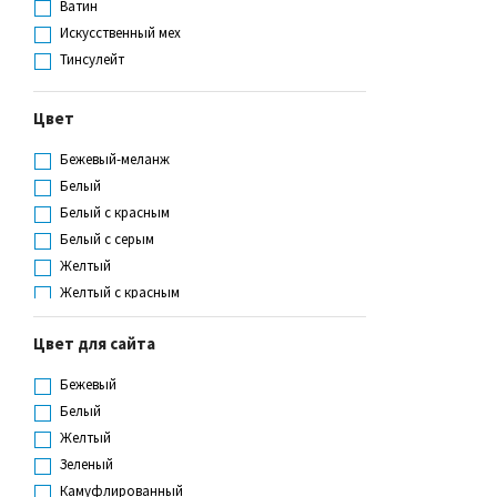
Ватин
Искусственный мех
Тинсулейт
Цвет
Бежевый-меланж
Белый
Белый с красным
Белый с серым
Желтый
Желтый с красным
Желтый с серым
Цвет для сайта
Желтый с синим
Зеленый
Бежевый
Зеленый с желтым
Белый
Камуфлированный
Желтый
Красный
Зеленый
Оранжевый с серым
Камуфлированный