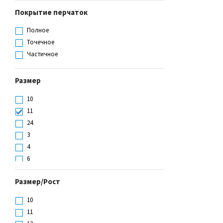
Хлопчатобумажный
Покрытие перчаток
Полное
Точечное
Частичное
Размер
10
11
24
3
4
6
7
Размер/Рост
8
9
10
L
11
M