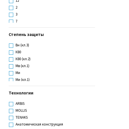
12
S
2
XL
3
7
8
Степень защиты
9
L
Вн (кл.3)
M
К80
S
К80 (кл.2)
XL
Мв (кл.1)
Ми
Ми (кл.1)
Мп
Технологии
Нм (кл.2)
Нс (кл.2)
ARBIS
Ти
MOLLIS
Тн (кл.2)
TENAKS
Тнв (кл.2)
Анатомическая конструкция
То