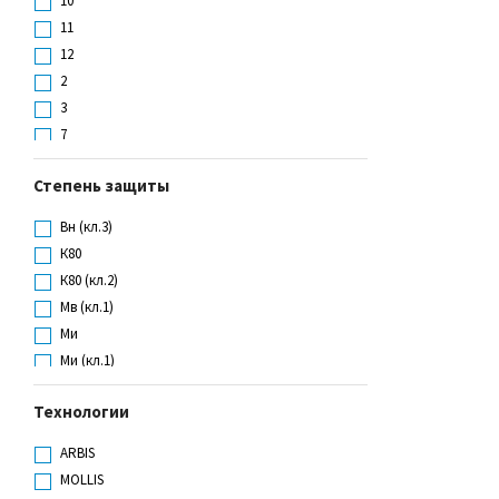
10
L
11
M
12
S
2
XL
3
7
8
Степень защиты
9
L
Вн (кл.3)
M
К80
S
К80 (кл.2)
XL
Мв (кл.1)
Ми
Ми (кл.1)
Мп
Технологии
Нм (кл.2)
Нс (кл.2)
ARBIS
Ти
MOLLIS
Тн (кл.2)