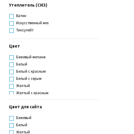
Утеплитель (СИЗ)
Не определен
Ватин
Искусственный мех
Тинсулейт
Цвет
Бежевый-меланж
Белый
Белый с красным
Белый с серым
Желтый
Желтый с красным
Желтый с серым
Цвет для сайта
Желтый с синим
Зеленый
Бежевый
Зеленый с желтым
Белый
Камуфлированный
Желтый