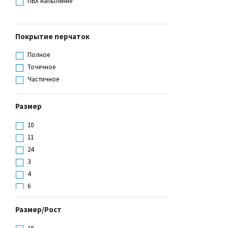
ПВХ напыление
Сукно
Хлопок
Хлопчатобумажный
Покрытие перчаток
Полное
Точечное
Частичное
Размер
10
11
24
3
4
6
7
Размер/Рост
8
9