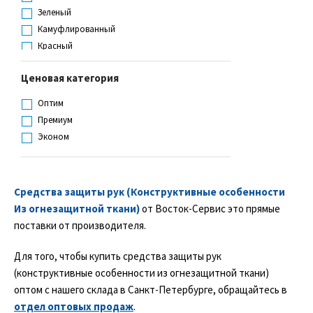
Красный
Зеленый
Оранжевый с серым
Камуфлированный
Оранжевый с синим
Красный
Серый
Оранжевый
Серый с желтым
Ценовая категория
Серый
Синий
Синий
Оптим
Темно-серый меланж
Черный
Премиум
Темно-синий
Эконом
Черный
Черный с синим
Средства защиты рук (Конструктивные особенности
Из огнезащитной ткани)
от Восток-Сервис это прямые
поставки от производителя.
Для того, чтобы купить средства защиты рук
(конструктивные особенности из огнезащитной ткани)
оптом с нашего склада в Санкт-Петербурге, обращайтесь в
отдел оптовых продаж
.