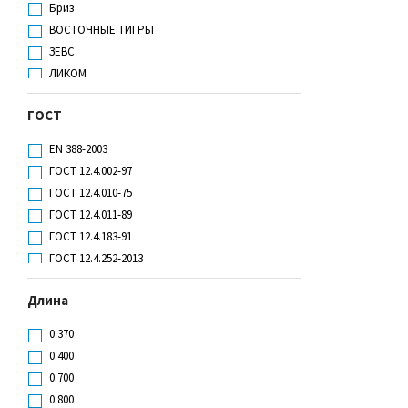
Бриз
ВОСТОЧНЫЕ ТИГРЫ
ЗЕВС
ЛИКОМ
Мерион-спецодежда
ГОСТ
ПАЛМА
РОСОМЗ
EN 388-2003
СПЕЦ
ГОСТ 12.4.002-97
ЭЛЕКТРА
ГОСТ 12.4.010-75
ГОСТ 12.4.011-89
ГОСТ 12.4.183-91
ГОСТ 12.4.252-2013
ГОСТ 12.4.252-2013, ГОСТ EN 40
Длина
ГОСТ 12.4.307-2016
ГОСТ EN 388-2012
0.370
ГОСТ EN 388-2012: 4342
0.400
ГОСТ EN 388-2019
0.700
ГОСТ EN 388-2019: 3131Х
0.800