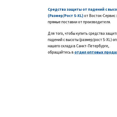
10 м
Средства защиты от падений с выс
10.5 мм 10 м
(Размер/Рост S-XL)
от Восток-Сервис 
11м
прямые поставки от производителя.
15 м
15м
Для того, чтобы купить средства защит
2 м
падений с высоты (размер/рост S-XL) оп
20 М
нашего склада в Санкт-Петербурге,
20м
обращайтесь в
отдел оптовых прода
26см
30 м
30 см
40м
40см
5 м
50 м