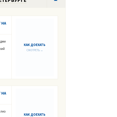
 НА
Адми
КАК ДОЕХАТЬ
кий
СМОТРЕТЬ →
 НА
илео
КАК ДОЕХАТЬ