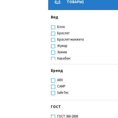
ТОВАРЫ)
Вид
Блок
Браслет
Браслет-манжета
Жумар
Зажим
Карабин
Кобура
Бренд
Комплект для подъема на опоры
Линия анкерная
ARX
Накладка
CAMP
Оттяжка
Safe-Tec
Петля анкерная
Полиспас
ГОСТ
Полиспаст
Привязь страховочная
ГОСТ 360-2008