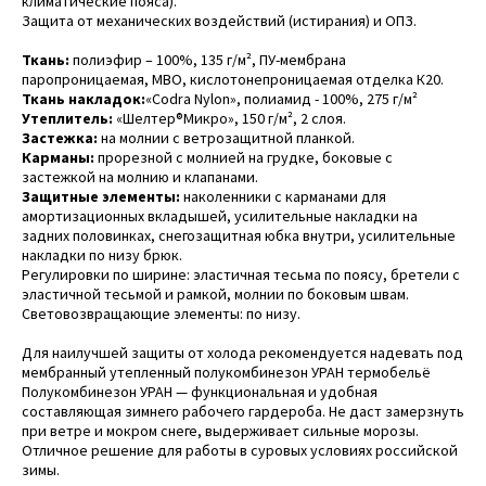
климатические пояса).
Защита от механических воздействий (истирания) и ОПЗ.
Ткань:
полиэфир – 100%, 135 г/м², ПУ-мембрана
паропроницаемая, МВО, кислотонепроницаемая отделка К20.
Ткань накладок:
«Codra Nylon», полиамид - 100%, 275 г/м²
Утеплитель:
«Шелтер®Микро», 150 г/м², 2 слоя.
Застежка:
на молнии с ветрозащитной планкой.
Карманы:
прорезной с молнией на грудке, боковые с
застежкой на молнию и клапанами.
Защитные элементы:
наколенники с карманами для
амортизационных вкладышей, усилительные накладки на
задних половинках, снегозащитная юбка внутри, усилительные
накладки по низу брюк.
Регулировки по ширине: эластичная тесьма по поясу, бретели с
эластичной тесьмой и рамкой, молнии по боковым швам.
Световозвращающие элементы: по низу.
Для наилучшей защиты от холода рекомендуется надевать под
мембранный утепленный полукомбинезон УРАН термобельё
Полукомбинезон УРАН — функциональная и удобная
составляющая зимнего рабочего гардероба. Не даст замерзнуть
при ветре и мокром снеге, выдерживает сильные морозы.
Отличное решение для работы в суровых условиях российской
зимы.