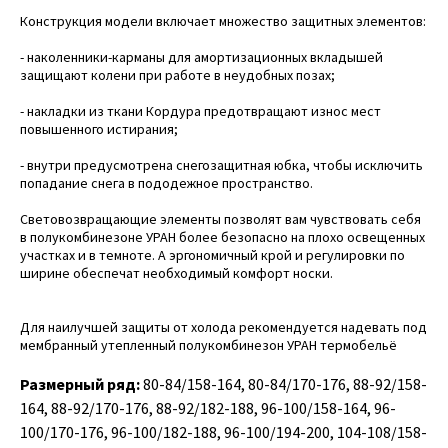
Конструкция модели включает множество защитных элементов:
- наколенники-карманы для амортизационных вкладышей
защищают колени при работе в неудобных позах;
- накладки из ткани Кордура предотвращают износ мест
повышенного истирания;
- внутри предусмотрена снегозащитная юбка, чтобы исключить
попадание снега в пододежное пространство.
Световозвращающие элементы позволят вам чувствовать себя
в полукомбинезоне УРАН более безопасно на плохо освещенных
участках и в темноте. А эргономичный крой и регулировки по
ширине обеспечат необходимый комфорт носки.
Для наилучшей защиты от холода рекомендуется надевать под
мембранный утепленный полукомбинезон УРАН термобельё
Размерный ряд:
80-84/158-164, 80-84/170-176, 88-92/158-
164, 88-92/170-176, 88-92/182-188, 96-100/158-164, 96-
100/170-176, 96-100/182-188, 96-100/194-200, 104-108/158-