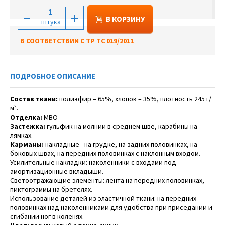
В КОРЗИНУ
штука
В СООТВЕТСТВИИ С ТР ТС 019/2011
ПОДРОБНОЕ ОПИСАНИЕ
Состав ткани:
полиэфир – 65%, хлопок – 35%, плотность 245 г/
м².
Отделка:
МВО
Застежка:
гульфик на молнии в среднем шве, карабины на
лямках.
Карманы:
накладные - на грудке, на задних половинках, на
боковых швах, на передних половинках с наклонным входом.
Усилительные накладки: наколенники с входами под
амортизационные вкладыши.
Светоотражающие элементы: лента на передних половинках,
пиктограммы на бретелях.
Использование деталей из эластичной ткани: на передних
половинках над наколенниками для удобства при приседании и
сгибании ног в коленях.