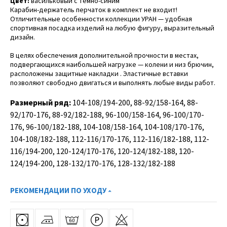
Цвет:
васильковый с темно-синим
Карабин-держатель перчаток в комплект не входит!
Отличительные особенности коллекции УРАН — удобная
спортивная посадка изделий на любую фигуру, выразительный
дизайн.
В целях обеспечения дополнительной прочности в местах,
подвергающихся наибольшей нагрузке — колени и низ брючин,
расположены защитные накладки . Эластичные вставки
позволяют свободно двигаться и выполнять любые виды работ.
Размерный ряд:
104-108/194-200, 88-92/158-164, 88-
92/170-176, 88-92/182-188, 96-100/158-164, 96-100/170-
176, 96-100/182-188, 104-108/158-164, 104-108/170-176,
104-108/182-188, 112-116/170-176, 112-116/182-188, 112-
116/194-200, 120-124/170-176, 120-124/182-188, 120-
124/194-200, 128-132/170-176, 128-132/182-188
РЕКОМЕНДАЦИИ ПО УХОДУ