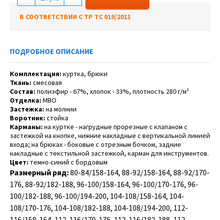
В СООТВЕТСТВИИ С ТР ТС 019/2011
ПОДРОБНОЕ ОПИСАНИЕ
Комплектация:
куртка, брюки
Ткань:
смесовая
Состав:
полиэфир - 67%, хлопок - 33%, плотность 280 г/м²
Отделка:
МВО
Застежка:
на молнии
Воротник:
стойка
Карманы:
на куртке - нагрудные прорезные с клапаном с
застежкой на кнопке, нижние накладные с вертикальной линией
входа; на брюках - боковые с отрезным бочком, задние
накладные с текстильной застежкой, карман для инструментов.
Цвет:
темно-синий с бордовым
Размерный ряд:
80-84/158-164, 88-92/158-164, 88-92/170-
176, 88-92/182-188, 96-100/158-164, 96-100/170-176, 96-
100/182-188, 96-100/194-200, 104-108/158-164, 104-
108/170-176, 104-108/182-188, 104-108/194-200, 112-
116/158-164, 112-116/170-176, 112-116/182-188, 112-