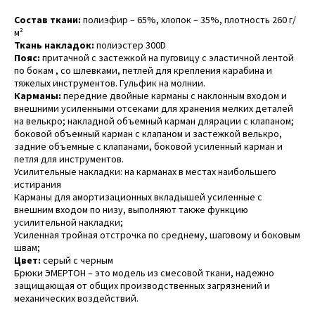
Состав ткани:
полиэфир – 65%, хлопок – 35%, плотность 260 г/
м²
Ткань накладок:
полиэстер 300D
Пояс:
притачной с застежкой на пуговицу с эластичной лентой
по бокам , со шлевками, петлей для крепления карабина и
тяжелых инструментов. Гульфик на молнии.
Карманы:
передние двойные карманы с наклонным входом и
внешними усиленными отсеками для хранения мелких деталей
на велькро; накладной объемный карман длярации с клапаном;
боковой объемный карман с клапаном и застежкой велькро,
задние объемные с клапанами, боковой усиленный карман и
петля для инструментов.
Усилительные накладки: на карманах в местах наибольшего
истирания
Карманы для амортизационных вкладышей усиленные с
внешним входом по низу, выполняют также функцию
усилительной накладки;
Усиленная тройная отстрочка по среднему, шаговому и боковым
швам;
Цвет:
серый с черным
Брюки ЭМЕРТОН – это модель из смесовой ткани, надежно
защищающая от общих производственных загрязнений и
механических воздействий.