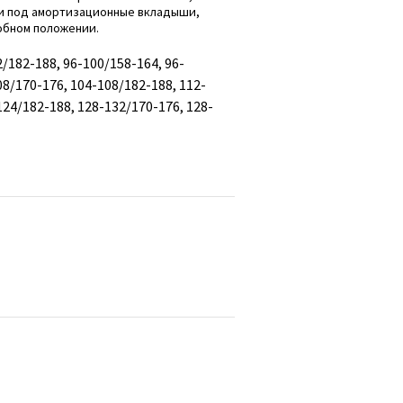
ми под амортизационные вкладыши,
обном положении.
/182-188, 96-100/158-164, 96-
08/170-176, 104-108/182-188, 112-
124/182-188, 128-132/170-176, 128-