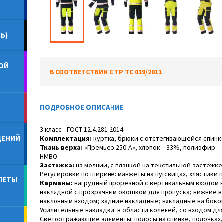
Ь)
ОЙ
В СООТВЕТСТВИИ С ТР ТС 019/2011
ПОДРОБНОЕ ОПИСАНИЕ
3 класс - ГОСТ 12.4.281-2014
ДЕНИЙ
Комплектация:
куртка, брюки с отстегивающейся спинко
Ткань верха:
«Премьер 250-А», хлопок – 33%, полиэфир – 
НМВО.
Застежка:
на молнии, с планкой на текстильной застежке
Регулировки по ширине: манжеты на пуговицах, хлястики п
ЛЕТЫ
Карманы:
нагрудный прорезной с вертикальным входом 
накладной с прозрачным окошком для пропуска; нижние в 
наклонным входом; задние накладные; накладные на боко
Усилительные накладки: в области коленей, со входом д
Светоотражающие элементы: полосы на спинке, полочках, 