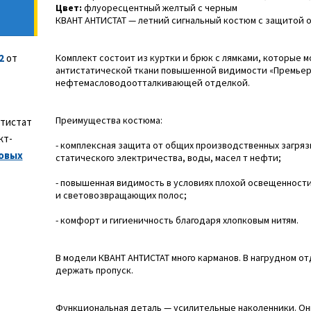
Цвет:
флуоресцентный желтый с черным
КВАНТ АНТИСТАТ — летний сигнальный костюм с защитой о
2
от
Комплект состоит из куртки и брюк с лямками, которые м
антистатической ткани повышенной видимости «Премьер 
нефтемасловодоотталкивающей отделкой.
Преимущества костюма:
нтистат
кт-
- комплексная защита от общих производственных загряз
овых
статического электричества, воды, масел т нефти;
- повышенная видимость в условиях плохой освещенности
и световозвращающих полос;
- комфорт и гигиеничность благодаря хлопковым нитям.
В модели КВАНТ АНТИСТАТ много карманов. В нагрудном 
держать пропуск.
Функциональная деталь — усилительные наколенники. Он