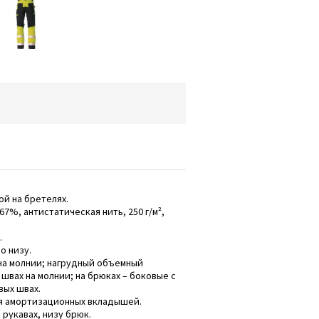
й на бретелях.
67%, антистатическая нить, 250 г/м²,
.
о низу.
на молнии; нагрудный объемный
швах на молнии; на брюках – боковые с
вых швах.
ля амортизационных вкладышей.
рукавах, низу брюк.