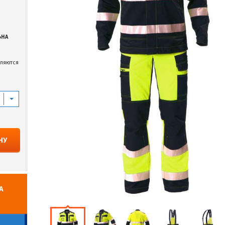
ЬНА
вляются
НУ
А