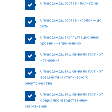
Спецодежда, состав - полиэфир
Спецодежда, состав - хлопок — до
50%
Спецодежда, эксплуатационные
уровни - неприменимо
Спецодежда, защ.св-ва по гост - от
истирания
Спецодежда, защ.св-ва по гост - от
воздействия статического
электричества
Спецодежда, защ.св-ва по гост - от
общих производственных
загрязнений