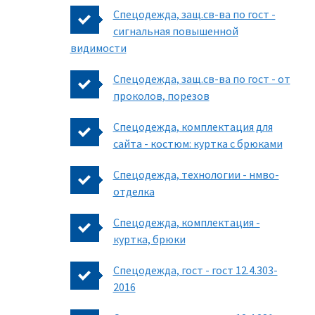
Спецодежда, защ.св-ва по гост -
сигнальная повышенной
видимости
Спецодежда, защ.св-ва по гост - от
проколов, порезов
Спецодежда, комплектация для
сайта - костюм: куртка с брюками
Спецодежда, технологии - нмво-
отделка
Спецодежда, комплектация -
куртка, брюки
Спецодежда, гост - гост 12.4.303-
2016