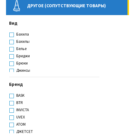
ДРУГОЕ (СОПУТСТВУЮЩИЕ ТОВАРЫ)
Вид
Бахила
Бахилы
Белье
Бриджи
Брюки
Джинсы
Жилет
Бренд
Жилет сигнальный
Кальсоны
BASK
Кепка
BTR
Кепка-жокейка
INVICTA
Колпак
UVEX
Комбинезон
АТОМ
Комплект
ДЖЕТСЕТ