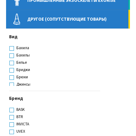
ПРОМЫШЛЕННЫЕ ЭКЗОСКЕЛЕТЫ EXORISE
ДРУГОЕ (СОПУТСТВУЮЩИЕ ТОВАРЫ)
Вид
Бахила
Бахилы
Белье
Бриджи
Брюки
Джинсы
Жилет
Бренд
Жилет сигнальный
Кальсоны
BASK
Кепка
BTR
Кепка-жокейка
INVICTA
Колпак
UVEX
Комбинезон