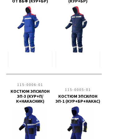
ОТ ВБФ (КУР+БР)
(КУР+БР)
115-0006-01
115-0005-01
КОСТЮМ ЭПСИЛОН
ЭП-3 (КУР+П/
КОСТЮМ ЭПСИЛОН
К+НАКАСНИК)
ЭП-1 (КУР+БР+НАКАС)