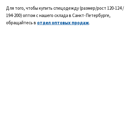
AB3C3
Зеленый с черным
128-132 / 194-200
Для того, чтобы купить спецодежду (размер/рост 120-124 /
B1
Изумрудный
128-132 / 206-212
194-200) оптом с нашего склада в Санкт-Петербурге,
B2
Камуфлированная цифра
128-132 / 218-224
обращайтесь в
отдел оптовых продаж
.
B3
Камуфлированный
128-132/158-164
C1
Камуфлированный Флора
128-132/170-176
C2
Красно-флуоресцентный с черным
128-132/182-188
C3
Красный
128-132/188
D1
Красный с черным
128-132/194-200
D3
Красный флуоресцентный
128/158-164
E1
Лайм
128/182
E3
Оливковый
136-140 / 146-152
F1
Оливковый с хаки
136-140 / 158-164
F2
Оранжевый
136-140 / 170-176
F3
Оранжевый с темно-синим
136-140 / 182-188
А1+А2В1С1
ОРАНЖЕВЫЙ ФЛУОР С ТЕМ-СИН
136-140 / 194-200
Неприменимо
Оранжевый флуор с черным
136-140 / 206-212
Оранжевый флуоресцентный
136-140 / 218-224
Розовый
136-140/146-152
Светло-зеленый