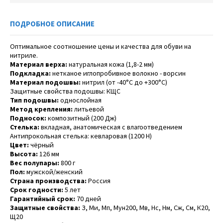
ПОДРОБНОЕ ОПИСАНИЕ
Оптимальное соотношение цены и качества для обуви на
нитриле.
Материал верха:
натуральная кожа (1,8-2 мм)
Подкладка:
нетканое иглопробивное волокно - ворсин
Материал подошвы:
нитрил (от -40°С до +300°С)
Защитные свойства подошвы: КЩС
Тип подошвы:
однослойная
Метод крепления:
литьевой
Подносок:
композитный (200 Дж)
Стелька:
вкладная, анатомическая с влагоотведением
Антипрокольная стелька: кевларовая (1200 Н)
Цвет:
чёрный
Высота:
126 мм
Вес полупары:
800 г
Пол:
мужской/женский
Страна производства:
Россия
Срок годности:
5 лет
Гарантийный срок:
70 дней
Защитные свойства:
З, Ми, Мп, Мун200, Мв, Нс, Нм, Сж, См, К20,
Щ20