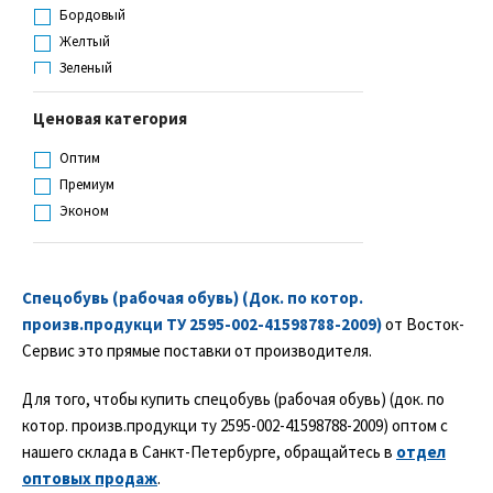
Ментоловый
Бордовый
Оливковый
Желтый
Оранжевый с черным
Зеленый
Светло-синий
Камуфлированный
Серебристый
Ценовая категория
Коричневый
Серый
Ментоловый
Оптим
Серый с оранжевым
Оливковый
Премиум
Серый с черным
Оранжевый
Эконом
Синий
Серый
Темно-серый
Синий
Темно-синий
Фиолетовый
Фиолетовый
Спецобувь (рабочая обувь) (Док. по котор.
Хаки
Фиолетовый с синим
произв.продукци ТУ 2595-002-41598788-2009)
от Восток-
Черный
Хаки
Сервис это прямые поставки от производителя.
Черный
Для того, чтобы купить спецобувь (рабочая обувь) (док. по
Черный с желтым
котор. произв.продукци ту 2595-002-41598788-2009) оптом с
Черный с красным
нашего склада в Санкт-Петербурге, обращайтесь в
отдел
Черный с серым
оптовых продаж
.