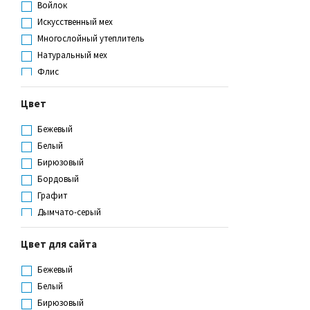
Войлок
Трехслойная подошва
46-47
III, "Особый"
Искусственный мех
ЭВА литьевой
47
III, IV, "Особый"
Многослойный утеплитель
48
IV
Натуральный мех
49
IV, "Особый"
Флис
50
Не определен
Шерстяной мех
51
Цвет
52
L
Бежевый
M
Белый
XL
Бирюзовый
XXL
Бордовый
XXXL
Графит
Дымчато-серый
Желто-зеленый
Цвет для сайта
Желтый
Зеленый
Бежевый
Камуфлированный
Белый
Коричневый
Бирюзовый