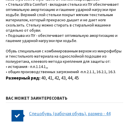
• Стелька Ultra Comfort - вкладная стелька из ПУ обеспечивает
оптимальную амортизацию и гашение ударной нагрузки при
ходьбе. Верхний слой стельки покрыт мягким текстильным
материалом, который прекрасно дышит и не дает ноге
скользить. Стельку можно стирать в стиральной машинке
отдельно от обуви.
• Подошва из ПУ - обеспечивает оптимальную амортизацию и
гашение ударной нагрузки при ходьбе.
Обувь специальная с комбинированным верхом из микрофибры
и текстильного материала на однослойной подошве из
полиуретана, клеевого метода крепления для защиты от:
• истирания - п.п.1.14.1,,
• общих производственных загрязнений -п.п.2.1.1, 16.2.1, 16.3.
Размерный ряд:
40, 41, 42, 43, 44, 45
ВАС МОЖЕТ ЗАИНТЕРЕСОВАТЬ
Спецобувь (рабочая обувь), размер - 44