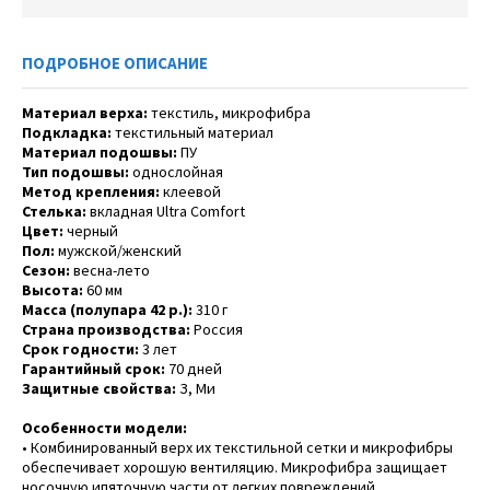
ПОДРОБНОЕ ОПИСАНИЕ
Материал верха:
текстиль, микрофибра
Подкладка:
текстильный материал
Материал подошвы:
ПУ
Тип подошвы:
однослойная
Метод крепления:
клеевой
Стелька:
вкладная Ultra Comfort
Цвет:
черный
Пол:
мужской/женский
Сезон:
весна-лето
Высота:
60 мм
Масса (полупара 42 р.):
310 г
Страна производства:
Россия
Срок годности:
3 лет
Гарантийный срок:
70 дней
Защитные свойства:
З, Ми
Особенности модели:
• Комбинированный верх их текстильной сетки и микрофибры
обеспечивает хорошую вентиляцию. Микрофибра защищает
носочную ипяточную части от легких повреждений.