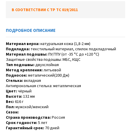
В СООТВЕТСТВИИ С ТР ТС 019/2011
ПОДРОБНОЕ ОПИСАНИЕ
Материал верха:
натуральная кожа (1,8-2 мм)
Подкладка:
текстильный материал, спилок подкладочный
Материал подошвы:
ПУ/ТПУ (от -35 °C до +120 °C)
Защитные свойства подошвы: МБС, КЩС
Тип подошвы:
двухслойная
Метод крепления:
литьевой
Подносок:
металический(200 Дж)
Стелька:
вкладная
Антипрокольная стелька: металлическая
Цвет:
чёрный
Высота:
132 мм
Вес:
616 г
Пол:
мужской/женский
Сезон:
Страна производства:
Россия
Срок годности:
5 лет
Гарантийный срок:
70 дней