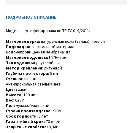
ПОДРОБНОЕ ОПИСАНИЕ
Модель сертифицирована по ТР ТС 019/2011.
Материал верха:
натуральная кожа (замша), нейлон
Подкладка:
текстильный материал
Водонепроницаемая мембрана: да
Материал подошвы:
ПУ/Нитрил
Тип подошвы:
двухслойная
Метод крепления:
литьевой
Глубина протектора:
5 мм
Стелька:
вкладная
Антипрокольная стелька: нет
Цвет:
хаки
Высота:
130 мм
Вес:
625 г
Пол:
мужской/женский
Страна производства:
ЮВА
Срок годности:
5 лет
Гарантийный срок:
70 дней
Защитные свойства:
З, Ми