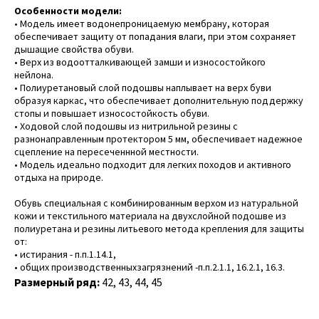
Особенности модели:
• Модель имеет водонепроницаемую мембрану, которая
обеспечивает защиту от попадания влаги, при этом сохраняет
дышащие свойства обуви.
• Верх из водоотталкивающей замши и износостойкого
нейлона.
• Полиуретановый слой подошвы наплывает на верх буви
образуя каркас, что обеспечивает дополнительную поддержку
стопы и повышает износостойкость обуви.
• Ходовой слой подошвы из нитрильной резины с
разнонаправленным протектором 5 мм, обеспечивает надежное
сцепление на пересеченнной местности.
• Модель идеально подходит для легких походов и активного
отдыха на природе.
Обувь специальная с комбинированным верхом из натуральной
кожи и текстильного материала на двухслойной подошве из
полиуретана и резины литьевого метода крепления для защиты
от:
• истирания - п.п.1.14.1,
• общих производственныхзагрязнений -п.п.2.1.1, 16.2.1, 16.3.
Размерный ряд:
42, 43, 44, 45