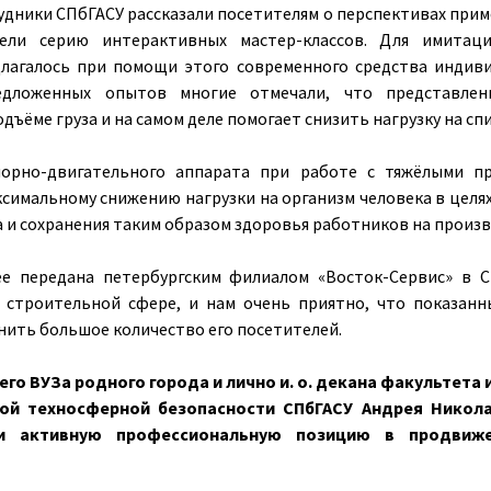
удники СПбГАСУ рассказали посетителям о перспективах при
ели серию интерактивных мастер-классов. Для имита
лагалось при помощи этого современного средства индив
редложенных опытов многие отмечали, что представле
ёме груза и на самом деле помогает снизить нагрузку на спи
порно-двигательного аппарата при работе с тяжёлыми пр
симальному снижению нагрузки на организм человека в цел
а и сохранения таким образом здоровья работников на произв
е передана петербургским филиалом «Восток-Сервис» в С
в строительной сфере, и нам очень приятно, что показан
нить большое количество его посетителей.
о ВУЗа родного города и лично и. о. декана факультета
ой техносферной безопасности СПбГАСУ Андрея Никола
и активную профессиональную позицию в продвиже