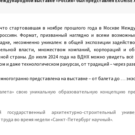
Международной выставке «Россия»
был представлен
EXORISE 
 что стартовавшая в ноябре прошлого года в Москве Межд
россиян. Формат, призванный наглядно и всеми возможн
дке, несомненно уникален: в общей экспозиции задейств
ельной власти, множеством компаний, корпораций и об
ой страны. До июля 2024 года на ВДНХ можно увидеть всё 
м и даже технологическом ракурсах, от традиций – через раз
многогранно представлена на выставке – от балета до … экзо
балета» свою уникальную образовательную концепцию пре
кий государственный архитектурно-строительный уни
труда во время недели «Санкт-Петербург научный».