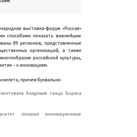
XSoft
ународная выставка-форум «Россия»
ыми способами показать важнейшие
ованы 89 регионов, представленные
щественных организаций, а также
многообразие российской культуры,
витие – к инновациям.
скелета, причём буквально:
зентовала Академия танца Бориса
верситет показал инновационные