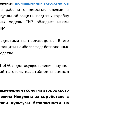
менения
промышленных экзоскелетов
ции работы с тяжестью смелым и
идуальной защиты поднять коробку
нная модель СИЗ обладает неким
ну.
едметами на производстве. В его
ях защиты наиболее задействованных
одстве.
ПбГАСУ для осуществления научно-
ный на столь масштабном и важном
 инженерной экологии и городского
евича Никулина за содействие в
нии культуры безопасности на